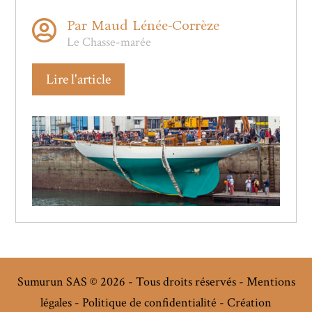
Par Maud Lénée-Corrèze

Le Chasse-marée
Lire l'article
Sumurun SAS © 2026 - Tous droits réservés -
Mentions
légales
-
Politique de confidentialité
-
Création