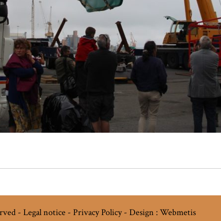
erved -
Legal notice
-
Privacy Policy
-
Design : Webmetis