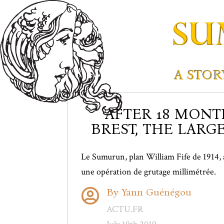
A STOR
AFTER 18 MONT
BREST, THE LARG
Le Sumurun, plan William Fife de 1914, 
une opération de grutage millimétrée.
By Yann Guénégou

ACTU.FR